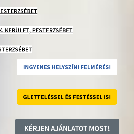
 PESTERZSÉBET
X. KERÜLET, PESTERZSÉBET
ESTERZSÉBET
INGYENES HELYSZÍNI FELMÉRÉS!
GLETTELÉSSEL ÉS FESTÉSSEL IS!
KÉRJEN AJÁNLATOT MOST!