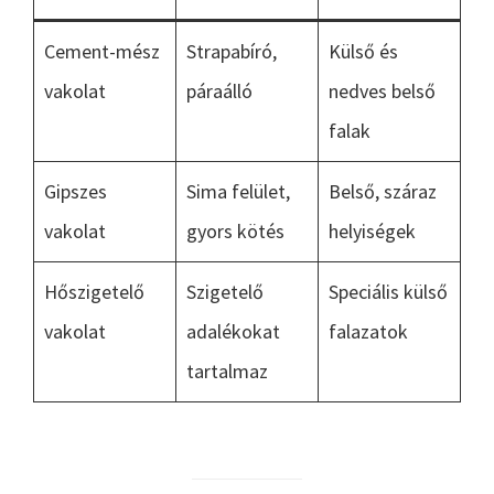
Cement-mész
Strapabíró,
Külső és
vakolat
páraálló
nedves belső
falak
Gipszes
Sima felület,
Belső, száraz
vakolat
gyors kötés
helyiségek
Hőszigetelő
Szigetelő
Speciális külső
vakolat
adalékokat
falazatok
tartalmaz