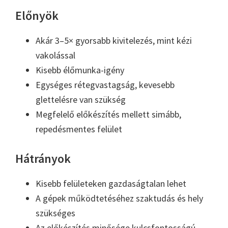
Előnyök
Akár 3–5× gyorsabb kivitelezés, mint kézi
vakolással
Kisebb élőmunka-igény
Egységes rétegvastagság, kevesebb
glettelésre van szükség
Megfelelő előkészítés mellett simább,
repedésmentes felület
Hátrányok
Kisebb felületeken gazdaságtalan lehet
A gépek működtetéséhez szaktudás és hely
szükséges
Az előkészítés minősége kulcsfontosságú