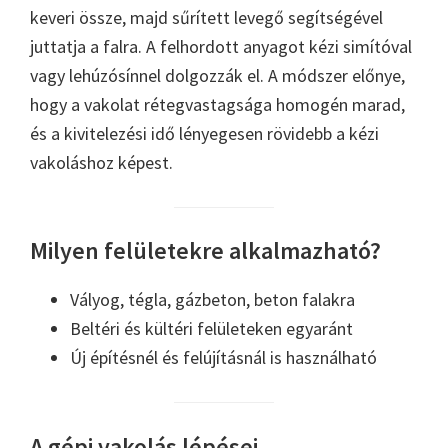
keveri össze, majd sűrített levegő segítségével
juttatja a falra. A felhordott anyagot kézi simítóval
vagy lehúzósínnel dolgozzák el. A módszer előnye,
hogy a vakolat rétegvastagsága homogén marad,
és a kivitelezési idő lényegesen rövidebb a kézi
vakoláshoz képest.
Milyen felületekre alkalmazható?
Vályog, tégla, gázbeton, beton falakra
Beltéri és kültéri felületeken egyaránt
Új építésnél és felújításnál is használható
A gépi vakolás lépései