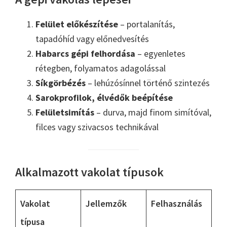
Felület előkészítése
– portalanítás,
tapadóhíd vagy előnedvesítés
Habarcs gépi felhordása
– egyenletes
rétegben, folyamatos adagolással
Síkgörbézés
– lehúzósínnel történő szintezés
Sarokprofilok, élvédők beépítése
Felületsimítás
– durva, majd finom simítóval,
filces vagy szivacsos technikával
Alkalmazott vakolat típusok
Vakolat
Jellemzők
Felhasználás
típusa