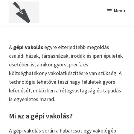
Skip
Ugrás
Menü
to
a
main
lábléchez
Vakolás24
Vakolás
content
A
gépi vakolás
egyre elterjedtebb megoldás
családi házak, társasházak, irodák és ipari épületek
esetében is, amikor gyors, precíz és
költséghatékony vakolatkészítésre van szükség. A
technológia lehetővé teszi nagy felületek gyors
lefedését, miközben a rétegvastagság és tapadás
is egyenletes marad.
Mi az a gépi vakolás?
A gépi vakolás során a habarcsot egy vakológép